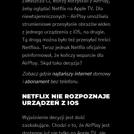
Zwłaszcza Ci, którzy korzystali z AirPlay,
żeby oglądać Netflix na Apple TV. Dla
niewtajemniczonych – AirPlay umożliwia
strumieniowe przesyłanie obrazów wideo
z jednego urządzenia z iOS, na drugie.
Tą drogą można było też przesyłać treści
Netflixa. Teraz jednak Netflix oficjalnie
poinformował, że kończy wsparcie dla
AirPlay. Skąd taka decyzja?
Zobacz gdzie
najtańszy internet
domowy
i
abonament
bez telefonu.
NETFLIX NIE ROZPOZNAJE
URZĄDZEŃ Z IOS
Wyjaśnienie decyzji jest dość
zaskakujące. Chodzi o to, że AirPlay jest
dostępne już nie tylko na Apple TV, ale