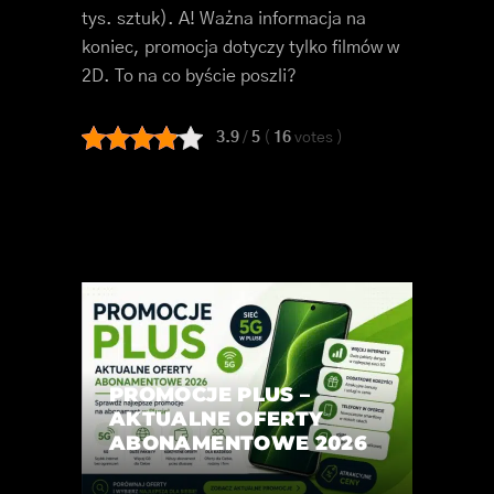
tys. sztuk). A! Ważna informacja na
koniec, promocja dotyczy tylko filmów w
2D. To na co byście poszli?
3.9
/
5
(
16
votes
)
PROMOCJE PLUS –
AKTUALNE OFERTY
ABONAMENTOWE 2026