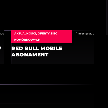
AKTUALNOŚCI
,
OFERTY SIECI
ago
1 miesiąc ago
KOMÓRKOWYCH
W
RED BULL MOBILE
ABONAMENT