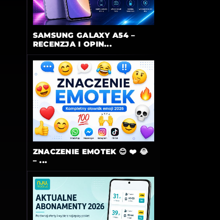
SAMSUNG GALAXY A54 –
RECENZJA I OPIN...
ZNACZENIE EMOTEK 😊 ❤️ 😂
– ...