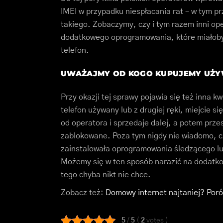
IMEI w przypadku niespłacania rat – w tym p
takiego. Zobaczymy, czy i tym razem inni op
dodatkowego oprogramowania, które miałoby 
telefon.
UWAŻAJMY OD KOGO KUPUJEMY UŻY
Przy okazji tej sprawy pojawia się też inna k
telefon używany lub z drugiej ręki, miejcie si
od operatora i sprzedaje dalej, a potem prze
zablokowane. Poza tym nigdy nie wiadomo, c
zainstalowała oprogramowania śledzącego lub
Możemy się w ten sposób narazić na dodatko
tego chyba nikt nie chce.
Zobacz też:
Domowy internet najtaniej? Por
5
/
5
(
2
votes
)