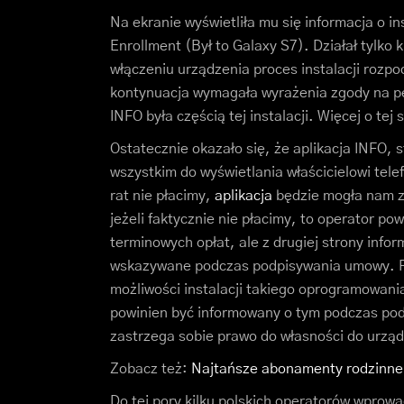
Na ekranie wyświetliła mu się informacja o 
Enrollment (Był to Galaxy S7). Działał tylko
włączeniu urządzenia proces instalacji rozp
kontynuacja wymagała wyrażenia zgody na pe
INFO była częścią tej instalacji. Więcej o tej
Ostatecznie okazało się, że aplikacja INFO,
wszystkim do wyświetlania właścicielowi telefo
rat nie płacimy,
aplikacja
będzie mogła nam z
jeżeli faktycznie nie płacimy, to operator p
terminowych opłat, ale z drugiej strony info
wskazywane podczas podpisywania umowy. Pl
możliwości instalacji takiego oprogramowania,
powinien być informowany o tym podczas pod
zastrzega sobie prawo do własności do urządz
Zobacz też:
Najtańsze abonamenty rodzinne
Do tej pory kilku polskich operatorów wprow