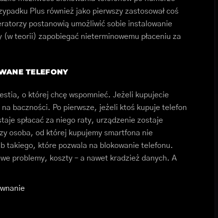
rzypadku Plus również jako pierwszy zastosował coś
eratorzy postanowią umożliwić sobie instalowanie
(w teorii) zapobiegać nieterminowemu płaceniu za
WANE TELEFONY
westia, o której chcę wspomnieć. Jeżeli kupujecie
ę na baczności. Po pierwsze, jeżeli ktoś kupuje telefon
staje spłacać za niego raty, urządzenie zostaje
zy osoba, od której kupujemy smartfona nie
 takiego, które pozwala na blokowanie telefonu.
we problemy, koszty – a nawet kradzież danych. A
ównanie