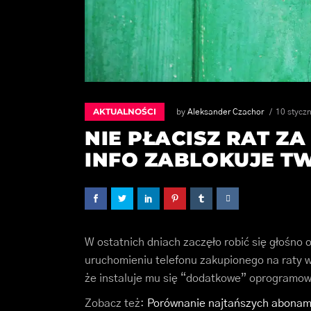
AKTUALNOŚCI
by
Aleksander Czachor
10 stycz
NIE PŁACISZ RAT Z
INFO ZABLOKUJE T
W ostatnich dniach zaczęło robić się głośno o
uruchomieniu telefonu zakupionego na raty w 
że instaluje mu się “dodatkowe” oprogramowa
Zobacz też:
Porównanie najtańszych abona