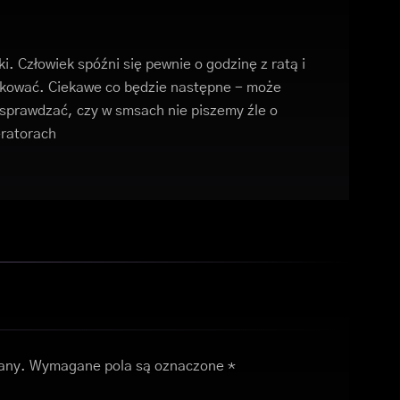
ki. Człowiek spóźni się pewnie o godzinę z ratą i
lokować. Ciekawe co będzie następne - może
e sprawdzać, czy w smsach nie piszemy źle o
eratorach
any.
Wymagane pola są oznaczone
*