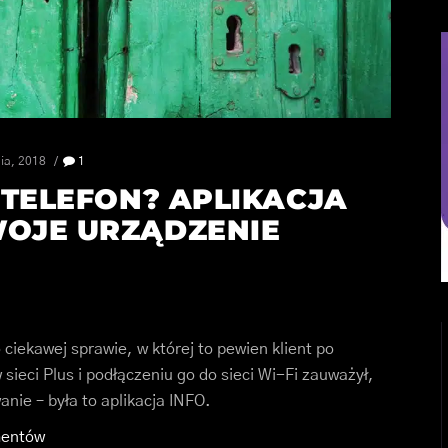
nia, 2018
1
A TELEFON? APLIKACJA
WOJE URZĄDZENIE
 ciekawej sprawie, w której to pewien klient po
sieci Plus i podłączeniu go do sieci Wi-Fi zauważył,
nie – była to aplikacja INFO.
mentów