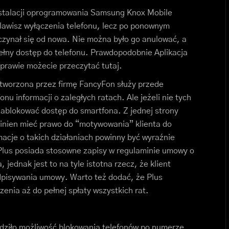
instalacji oprogramowania Samsung Knox Mobile
 klawisz wyłączenia telefonu, lecz po ponownym
oczynał się od nowa. Nie można było go anulować, a
łny dostęp do telefonu. Prawdopodobnie Aplikacja
 sprawie możecie przeczytać tutaj.
 stworzona przez firmę FancyFon służy przede
nu informacji o zaległych ratach. Ale jeżeli nie tych
ablokować dostęp do smartfona. Z jednej strony
owinien mieć prawo do “motywowania” klienta do
rmacje o takich działaniach powinny być wyraźnie
us posiada stosowne zapisy w regulaminie umowy o
 jednak jest to na tyle istotna rzecz, że klient
pisywania umowy. Warto też dodać, że Plus
enia aż do pełnej spłaty wszystkich rat.
adziło możliwość blokowania telefonów po numerze