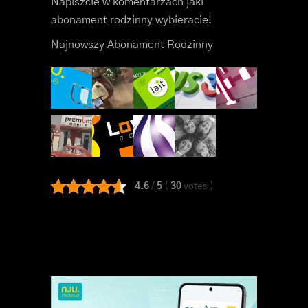
Napiszcie w komentarzach jaki
abonament rodzinny wybieracie!
Najnowszy Abonament Rodzinny
4.6
/
5
(
30
votes
)