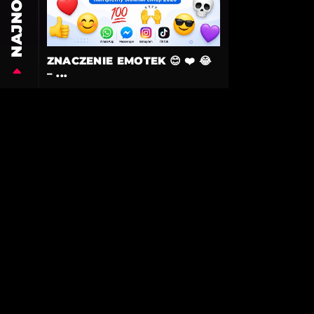
NAJNOWSZE
ZNACZENIE EMOTEK 😊 ❤️ 😂
– ...