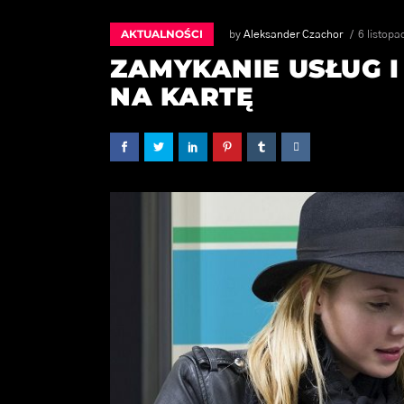
AKTUALNOŚCI
by
Aleksander Czachor
6 listopa
ZAMYKANIE USŁUG 
NA KARTĘ