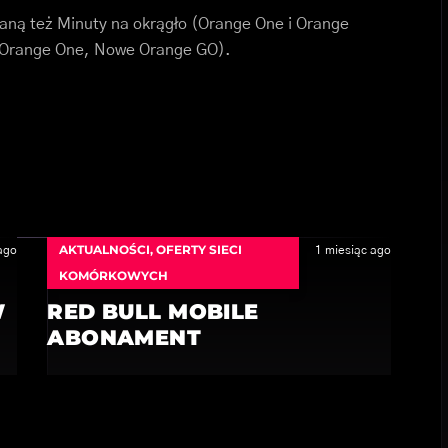
taną też Minuty na okrągło (Orange One i Orange
, Orange One, Nowe Orange GO).
AKTUALNOŚCI
,
OFERTY SIECI
ago
1 miesiąc ago
KOMÓRKOWYCH
W
RED BULL MOBILE
ABONAMENT