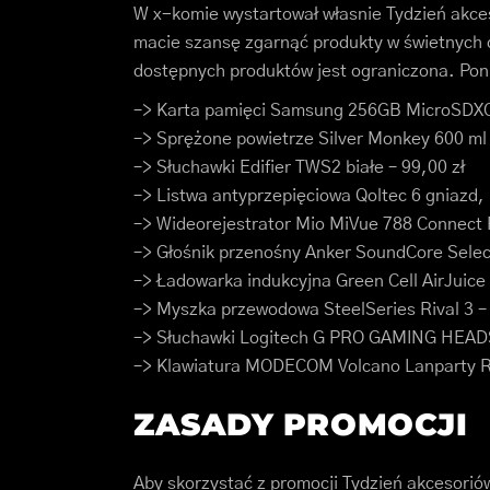
W x-komie wystartował własnie Tydzień akces
macie szansę zgarnąć produkty w świetnych c
dostępnych produktów jest ograniczona. Poni
–> Karta pamięci Samsung 256GB MicroSDXC 
–> Sprężone powietrze Silver Monkey 600 ml 
–> Słuchawki Edifier TWS2 białe – 99,00 zł
–> Listwa antyprzepięciowa Qoltec 6 gniazd, 
–> Wideorejestrator Mio MiVue 788 Connect F
–> Głośnik przenośny Anker SoundCore Select
–> Ładowarka indukcyjna Green Cell AirJuice
–> Myszka przewodowa SteelSeries Rival 3 – 
–> Słuchawki Logitech G PRO GAMING HEADS
–> Klawiatura MODECOM Volcano Lanparty R
ZASADY PROMOCJI
Aby skorzystać z promocji Tydzień akcesori