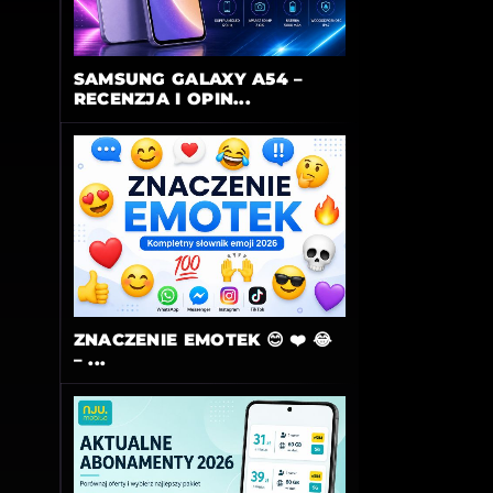
SAMSUNG GALAXY A54 –
RECENZJA I OPIN...
ZNACZENIE EMOTEK 😊 ❤️ 😂
– ...