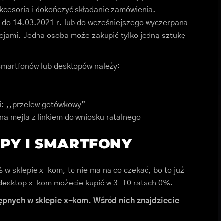
kcesoria i dokończyć składanie zamówienia.
. do 14.03.2021 r. lub do wcześniejszego wyczerpana
ocjami. Jedna osoba może zakupić tylko jedną sztukę
 smartfonów lub desktopów należy:
i: ,,przelew gotówkowy”
na mejla z linkiem do wniosku ratalnego
PY I SMARTFONY
0% w sklepie x-kom, to nie ma na co czekać, bo to już
b desktop x-kom możecie kupić w 3-10 ratach 0%.
ępnych w sklepie x-kom. Wśród nich znajdziecie