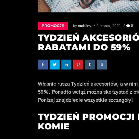
PROMOCJE
by
mobilny
9 marca, 2021
0
TYDZIEŃ AKCESORI
RABATAMI DO 59%
Własnie rusza Tydzień akcesoriów, a w ni
59%. Ponadto wciąż można skorzystać z of
Poniżej znajdziecie wszystkie szczegóły!
TYDZIEŃ PROMOCJI 
KOMIE