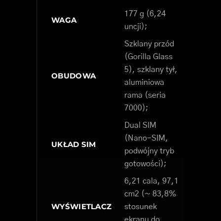
177 g (6,24
WAGA
uncji);
Szklany przód
(Gorilla Glass
5), szklany tył,
OBUDOWA
aluminiowa
rama (seria
7000);
Dual SIM
(Nano-SIM,
UKŁAD SIM
podwójny tryb
gotowości);
6,21 cala, 97,1
cm2 (~ 83,8%
WYŚWIETLACZ
stosunek
ekranu do