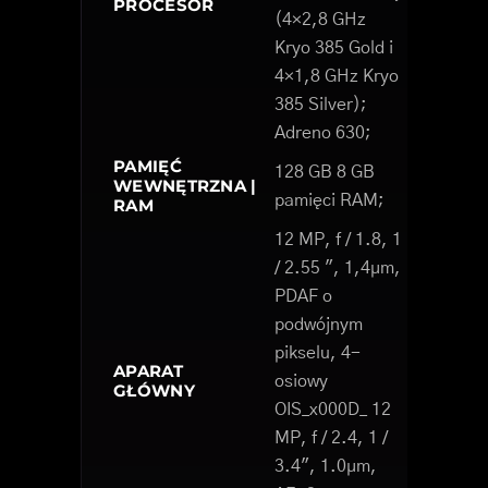
PROCESOR
(4×2,8 GHz
Kryo 385 Gold i
4×1,8 GHz Kryo
385 Silver);
Adreno 630;
PAMIĘĆ
128 GB 8 GB
WEWNĘTRZNA |
pamięci RAM;
RAM
12 MP, f / 1.8, 1
/ 2.55 ", 1,4µm,
PDAF o
podwójnym
pikselu, 4-
APARAT
osiowy
GŁÓWNY
OIS_x000D_ 12
MP, f / 2.4, 1 /
3.4", 1.0µm,