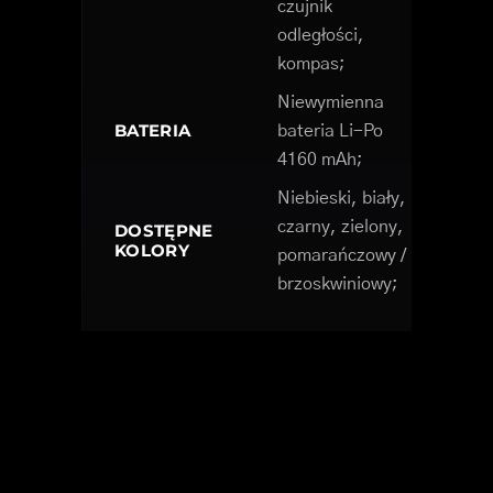
czujnik
odległości,
kompas;
Niewymienna
BATERIA
bateria Li-Po
4160 mAh;
Niebieski, biały,
czarny, zielony,
DOSTĘPNE
KOLORY
pomarańczowy /
brzoskwiniowy;