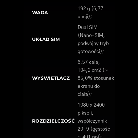
192 g (6,77
WAGA
uncji);
Dual SIM
(Nano-SIM,
UKŁAD SIM
podwójny tryb
gotowości);
6,57 cala,
104,2 cm2 (~
WYŚWIETLACZ
85,0% stosunek
ekranu do
ciała);
1080 x 2400
pikseli,
ROZDZIELCZOŚĆ
współczynnik
20: 9 (gęstość
~ 401 ppi);