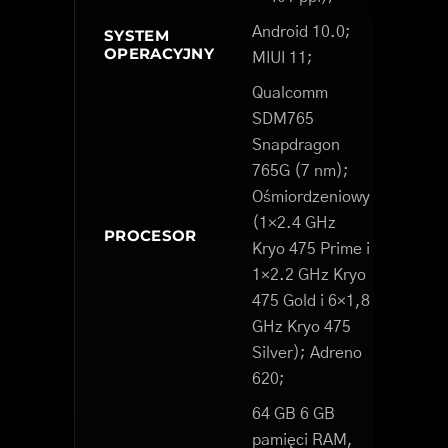
Android 10.0;
SYSTEM
OPERACYJNY
MIUI 11;
Qualcomm
SDM765
Snapdragon
765G (7 nm);
Ośmiordzeniowy
(1×2.4 GHz
PROCESOR
Kryo 475 Prime i
1×2.2 GHz Kryo
475 Gold i 6×1,8
GHz Kryo 475
Silver); Adreno
620;
64 GB 6 GB
pamięci RAM,