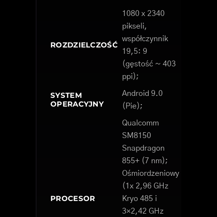
1080 x 2340
pikseli,
współczynnik
ROZDZIELCZOŚĆ
19,5: 9
(gęstość ~ 403
ppi);
Android 9.0
SYSTEM
OPERACYJNY
(Pie);
Qualcomm
SM8150
Snapdragon
855+ (7 nm);
Ośmiordzeniowy
(1x 2,96 GHz
PROCESOR
Kryo 485 i
3×2,42 GHz