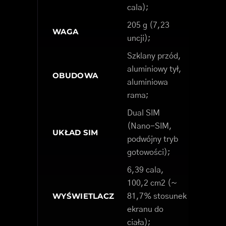
cala);
205 g (7,23
WAGA
uncji);
Szklany przód,
aluminiowy tył,
OBUDOWA
aluminiowa
rama;
Dual SIM
(Nano-SIM,
UKŁAD SIM
podwójny tryb
gotowości);
6,39 cala,
100,2 cm2 (~
WYŚWIETLACZ
81,7% stosunek
ekranu do
ciała);