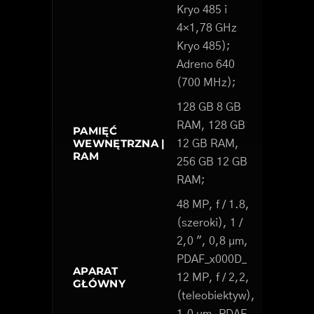
Kryo 485 i
4×1,78 GHz
Kryo 485);
Adreno 640
(700 MHz);
128 GB 8 GB
RAM, 128 GB
PAMIĘĆ
WEWNĘTRZNA |
12 GB RAM,
RAM
256 GB 12 GB
RAM;
48 MP, f / 1.8,
(szeroki), 1 /
2,0 ", 0,8 µm,
PDAF_x000D_
APARAT
12 MP, f / 2,2,
GŁÓWNY
(teleobiektyw),