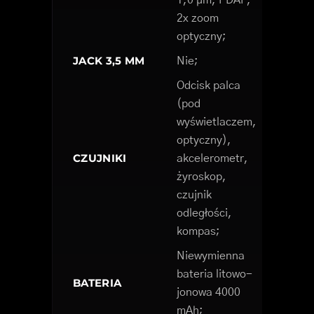
1,0 µm, PDAF,
2x zoom
optyczny;
JACK 3,5 MM
Nie;
Odcisk palca
(pod
wyświetlaczem,
optyczny),
CZUJNIKI
akcelerometr,
żyroskop,
czujnik
odległości,
kompas;
Niewymienna
bateria litowo-
BATERIA
jonowa 4000
mAh;