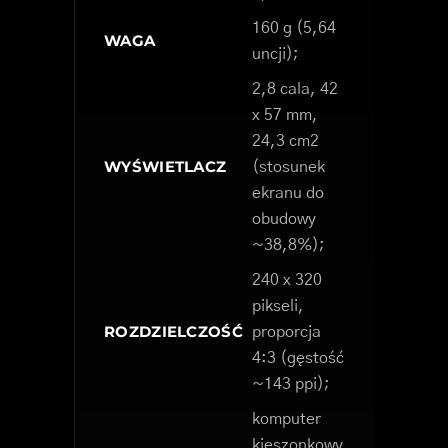
160 g (5,64
WAGA
uncji);
2,8 cala, 42
x 57 mm,
24,3 cm2
WYŚWIETLACZ
(stosunek
ekranu do
obudowy
~38,8%);
240 x 320
pikseli,
ROZDZIELCZOŚĆ
proporcja
4:3 (gęstość
~143 ppi);
komputer
kieszonkowy