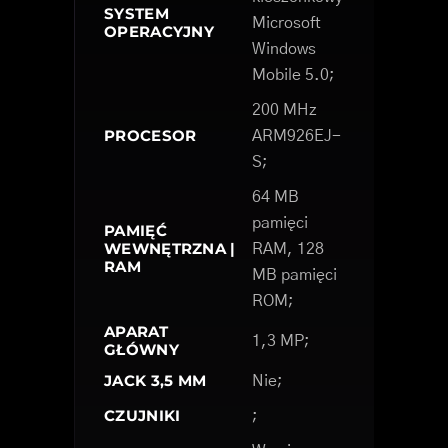
SYSTEM
Microsoft
OPERACYJNY
Windows
Mobile 5.0;
200 MHz
PROCESOR
ARM926EJ-
S;
64 MB
pamięci
PAMIĘĆ
WEWNĘTRZNA |
RAM, 128
RAM
MB pamięci
ROM;
APARAT
1,3 MP;
GŁÓWNY
JACK 3,5 MM
Nie;
CZUJNIKI
;