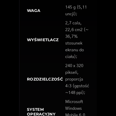
145 g (5,11
WAGA
uncji);
2,7 cala,
22,6 cm2 (~
36,7%
WYŚWIETLACZ
stosunek
ekranu do
ciała);
240 x 320
pikseli,
ROZDZIELCZOŚĆ
proporcja
4:3 (gęstość
~148 ppi);
Microsoft
Windows
SYSTEM
OPERACYJNY
Mobile 6.0