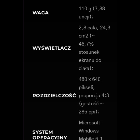
110 g (3,88
WAGA
uncji);
2,8 cala, 24,3
cm2 (~
46,7%
WYŚWIETLACZ
stosunek
ekranu do
ciała);
480 x 640
pikseli,
ROZDZIELCZOŚĆ
proporcja 4:3
(gęstość ~
286 ppi);
Microsoft
Windows
SYSTEM
OPERACYJNY
Mobile 6.1