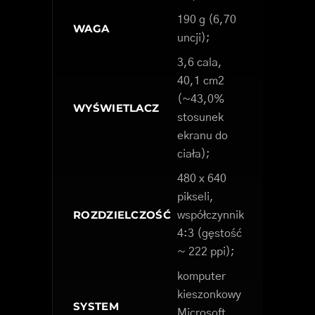
190 g (6,70
WAGA
uncji);
3,6 cala,
40,1 cm2
(~43,0%
WYŚWIETLACZ
stosunek
ekranu do
ciała);
480 x 640
pikseli,
ROZDZIELCZOŚĆ
współczynnik
4:3 (gęstość
~ 222 ppi);
komputer
kieszonkowy
SYSTEM
Microsoft