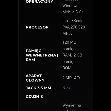
OPERACYJNY
Windows
Mobile 5.0;
Intel XScale
PROCESOR
PXA 270 520
MHz;
128 MB
pamięci
PAMIĘĆ
WEWNĘTRZNA |
RAM, 2 GB
RAM
pamięci
ROM;
APARAT
2 MP, AF;
GŁÓWNY
JACK 3,5 MM
Nie;
CZUJNIKI
;
Wymienna