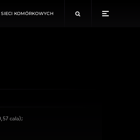
Search
 SIECI KOMÓRKOWYCH
for:
0,57 cala);