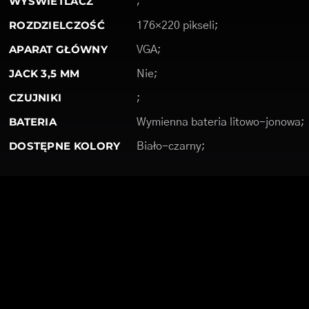
WYŚWIETLACZ
;
ROZDZIELCZOŚĆ
176×220 pikseli;
APARAT GŁÓWNY
VGA;
JACK 3,5 MM
Nie;
CZUJNIKI
;
BATERIA
Wymienna bateria litowo-jonowa;
DOSTĘPNE KOLORY
Biało-czarny;