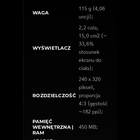
115 g (4,06
WAGA
uncji);
2,2 cala,
15,0 cm2 (~
33,6%
WYŚWIETLACZ
stosunek
ekranu do
ciała);
240 x 320
pikseli,
ROZDZIELCZOŚĆ
proporcja
4:3 (gęstość
~182 ppi);
PAMIĘĆ
WEWNĘTRZNA |
450 MB;
RAM