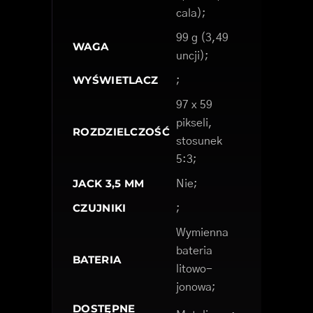
cala);
99 g (3,49
WAGA
uncji);
WYŚWIETLACZ
;
97 x 59
pikseli,
ROZDZIELCZOŚĆ
stosunek
5:3;
JACK 3,5 MM
Nie;
CZUJNIKI
;
Wymienna
bateria
BATERIA
litowo-
jonowa;
DOSTĘPNE