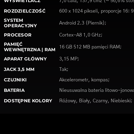
WYŚWIETLACZ
7,0 cala, 137,9 cm2 (~ 56,6% stos
ROZDZIELCZOŚĆ
600 x 1024 pikseli, proporcje 16: 
SYSTEM
Android 2.3 (Piernik);
OPERACYJNY
PROCESOR
Cortex-A8 1,0 GHz;
PAMIĘĆ
16 GB 512 MB pamięci RAM;
WEWNĘTRZNA | RAM
APARAT GŁÓWNY
3,15 MP;
JACK 3,5 MM
Tak;
CZUJNIKI
Akcelerometr, kompas;
BATERIA
Nieusuwalna bateria litowo-jonow
DOSTĘPNE KOLORY
Różowy, Biały, Czarny, Niebieski;