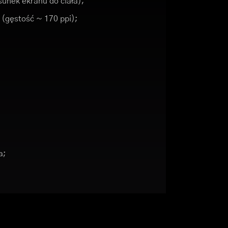
unek ekranu do ciała);
9 (gęstość ~ 170 ppi);
a;