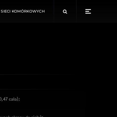
Search
 SIECI KOMÓRKOWYCH
for:
0,47 cala);