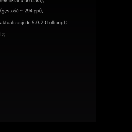
nek ekranu do ciała);
 (gęstość ~ 294 ppi);
ktualizacji do 5.0.2 (Lollipop);
Hz;