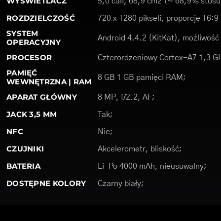
WYŚWIETLACZ
5,0 cali, 68,9 cm2 (~ 68,9% stosu
ROZDZIELCZOŚĆ
720 x 1280 pikseli, proporcje 16:9
SYSTEM
Android 4.4.2 (KitKat), możliwość a
OPERACYJNY
PROCESOR
Czterordzeniowy Cortex-A7 1,3 G
PAMIĘĆ
8 GB 1 GB pamięci RAM;
WEWNĘTRZNA | RAM
APARAT GŁÓWNY
8 MP, f/2.2, AF;
JACK 3,5 MM
Tak;
NFC
Nie;
CZUJNIKI
Akcelerometr, bliskość;
BATERIA
Li-Po 4000 mAh, nieusuwalny;
DOSTĘPNE KOLORY
Czarny biały;