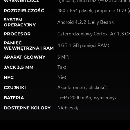
WYŚWIETLACZ
4,5 cala, 55,8 cm2 (~62,5% stosu
ROZDZIELCZOŚĆ
480 x 854 pikseli, proporcje 16:9 
SYSTEM
Android 4.2.2 (Jelly Bean);
OPERACYJNY
PROCESOR
Czterordzeniowy Cortex-A7 1,3 G
PAMIĘĆ
4 GB 1 GB pamięci RAM;
WEWNĘTRZNA | RAM
APARAT GŁÓWNY
5 MP;
JACK 3,5 MM
Tak;
NFC
Nie;
CZUJNIKI
Akcelerometr, bliskość;
BATERIA
Li-Po 2000 mAh, wymienny;
DOSTĘPNE KOLORY
Niebieski;