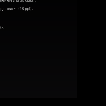
nek ekranu do ciała);
(gęstość ~ 218 ppi);
Hz;