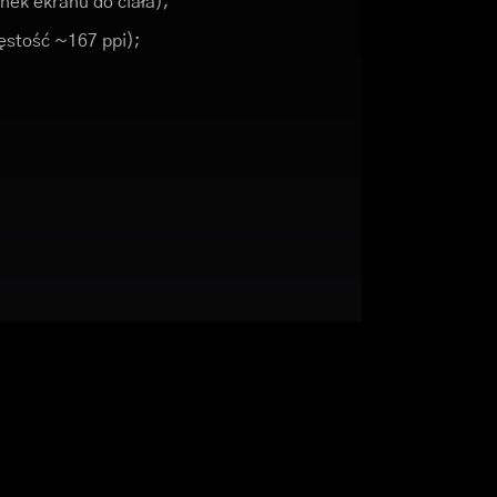
nek ekranu do ciała);
gęstość ~167 ppi);