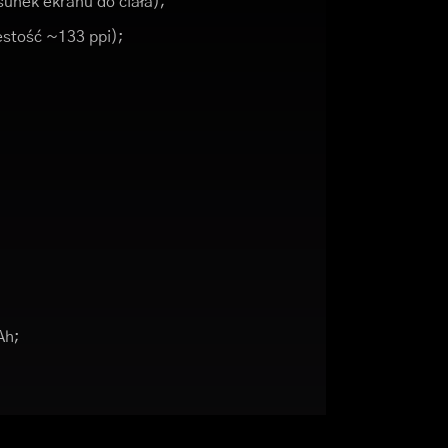
unek ekranu do ciała);
ęstość ~133 ppi);
Ah;