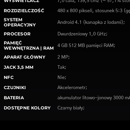
WYŚWIETLACZ
7,0 cala, 139,5 cm2 (~ 57,1% stos
ROZDZIELCZOŚĆ
480 x 800 pikseli, stosunek 5:3 (g
SYSTEM
Android 4.1 (kanapka z lodami);
OPERACYJNY
PROCESOR
Dwurdzeniowy 1,0 GHz;
PAMIĘĆ
4 GB 512 MB pamięci RAM;
WEWNĘTRZNA | RAM
APARAT GŁÓWNY
2 MP;
JACK 3,5 MM
Tak;
NFC
Nie;
CZUJNIKI
Akcelerometr;
BATERIA
akumulator litowo-jonowy 3000 m
DOSTĘPNE KOLORY
Czarny biały;