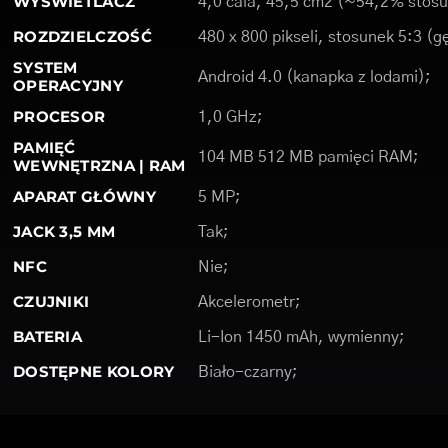
WYŚWIETLACZ
4,0 cala, 45,5 cm2 (~54,2% stosu
ROZDZIELCZOŚĆ
480 x 800 pikseli, stosunek 5:3 (g
SYSTEM
Android 4.0 (kanapka z lodami);
OPERACYJNY
PROCESOR
1,0 GHz;
PAMIĘĆ
104 MB 512 MB pamięci RAM;
WEWNĘTRZNA | RAM
APARAT GŁÓWNY
5 MP;
JACK 3,5 MM
Tak;
NFC
Nie;
CZUJNIKI
Akcelerometr;
BATERIA
Li-Ion 1450 mAh, wymienny;
DOSTĘPNE KOLORY
Biało-czarny;