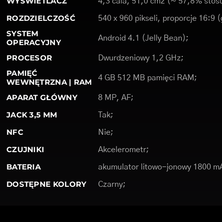
WYŚWIETLACZ
4,3 cala, 51,0 cm2 (~ 57,8% stosu
ROZDZIELCZOŚĆ
540 x 960 pikseli, proporcje 16:9 
SYSTEM
Android 4.1 (Jelly Bean);
OPERACYJNY
PROCESOR
Dwurdzeniowy 1,2 GHz;
PAMIĘĆ
4 GB 512 MB pamięci RAM;
WEWNĘTRZNA | RAM
APARAT GŁÓWNY
8 MP, AF;
JACK 3,5 MM
Tak;
NFC
Nie;
CZUJNIKI
Akcelerometr;
BATERIA
akumulator litowo-jonowy 1800 m
DOSTĘPNE KOLORY
Czarny;