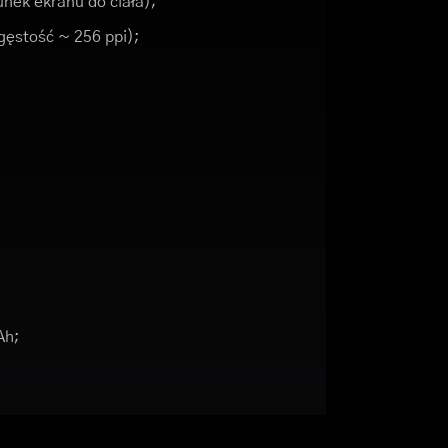
nek ekranu do ciała);
(gęstość ~ 256 ppi);
Ah;