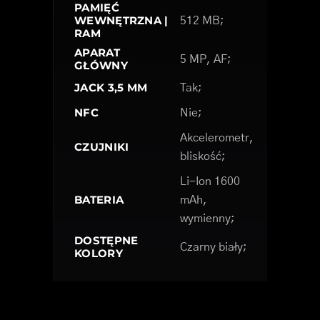
PAMIĘĆ
WEWNĘTRZNA |
512 MB;
RAM
APARAT
5 MP, AF;
GŁÓWNY
JACK 3,5 MM
Tak;
NFC
Nie;
Akcelerometr,
CZUJNIKI
bliskość;
Li-Ion 1600
BATERIA
mAh,
wymienny;
DOSTĘPNE
Czarny biały;
KOLORY