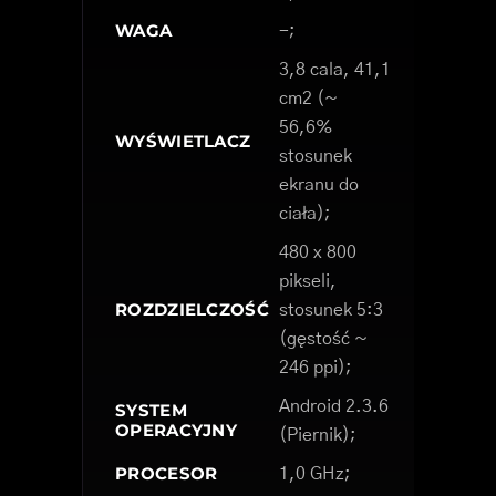
WAGA
-;
3,8 cala, 41,1
cm2 (~
56,6%
WYŚWIETLACZ
stosunek
ekranu do
ciała);
480 x 800
pikseli,
ROZDZIELCZOŚĆ
stosunek 5:3
(gęstość ~
246 ppi);
Android 2.3.6
SYSTEM
OPERACYJNY
(Piernik);
PROCESOR
1,0 GHz;