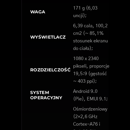
171 g (6,03
WAGA
uncji);
6,39 cala, 100,2
cm2 (~ 85,1%
WYŚWIETLACZ
stosunek ekranu
do ciała);
1080 x 2340
pikseli, proporcje
ROZDZIELCZOŚĆ
19,5:9 (gęstość
~ 403 ppi);
Android 9.0
SYSTEM
OPERACYJNY
(Pie), EMUI 9.1;
Ośmiordzeniowy
(2×2,6 GHz
Cortex-A76 i