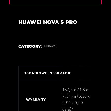
HUAWEI NOVA 5 PRO
CATEGORY:
Huawei
DODATKOWE INFORMACJE
157,4 x 74,8 x
7,3 mm (6,20 x
WYMIARY
2,94 x 0,29
cala);