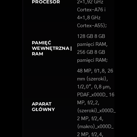
PROCESOR
2×1,92 GHz
Cortex-A76 i
4×1,8 GHz
Cortex-A55);
128 GB 8 GB
PAMIĘĆ
pamięci RAM,
WEWNĘTRZNA |
256 GB 8 GB
RAM
pamięci RAM;
48 MP, f/1,8, 26
mm (szeroki),
1/2,0", 0,8 µm,
PDAF_x000D_ 16
MP, f/2,2,
APARAT
GŁÓWNY
(szeroki)_x000D_
2 MP, f/2,4,
(makro)_x000D_
2 MP, f/2,4,