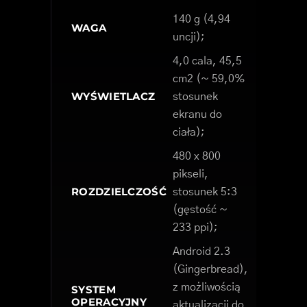
140 g (4,94
WAGA
uncji);
4,0 cala, 45,5
cm2 (~ 59,0%
WYŚWIETLACZ
stosunek
ekranu do
ciała);
480 x 800
pikseli,
ROZDZIELCZOŚĆ
stosunek 5:3
(gęstość ~
233 ppi);
Android 2.3
(Gingerbread),
z możliwością
SYSTEM
OPERACYJNY
aktualizacji do