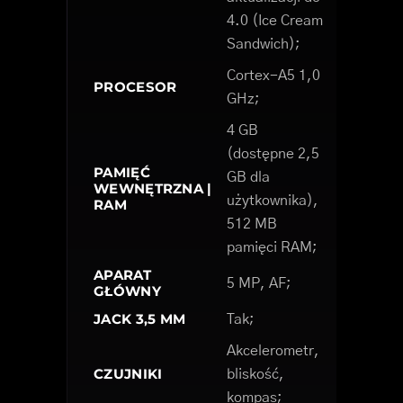
4.0 (Ice Cream
Sandwich);
Cortex-A5 1,0
PROCESOR
GHz;
4 GB
(dostępne 2,5
PAMIĘĆ
GB dla
WEWNĘTRZNA |
użytkownika),
RAM
512 MB
pamięci RAM;
APARAT
5 MP, AF;
GŁÓWNY
JACK 3,5 MM
Tak;
Akcelerometr,
CZUJNIKI
bliskość,
kompas;