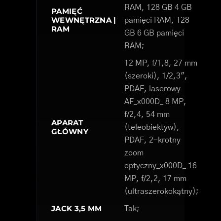
RAM, 128 GB 4 GB
PAMIĘĆ
WEWNĘTRZNA |
pamięci RAM, 128
RAM
GB 6 GB pamięci
RAM;
12 MP, f/1,8, 27 mm
(szeroki), 1/2,3",
PDAF, laserowy
AF_x000D_ 8 MP,
f/2,4, 54 mm
APARAT
(teleobiektyw),
GŁÓWNY
PDAF, 2-krotny
zoom
optyczny_x000D_ 16
MP, f/2,2, 17 mm
(ultraszerokokątny);
JACK 3,5 MM
Tak;