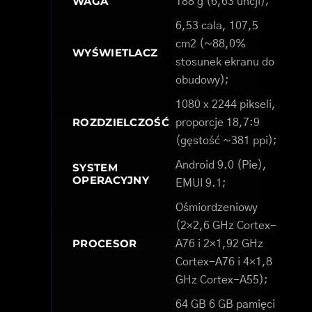
WAGA
188 g (6,63 uncji);
6,53 cala, 107,5
cm2 (~88,0%
WYŚWIETLACZ
stosunek ekranu do
obudowy);
1080 x 2244 pikseli,
ROZDZIELCZOŚĆ
proporcje 18,7:9
(gęstość ~381 ppi);
Android 9.0 (Pie),
SYSTEM
OPERACYJNY
EMUI 9.1;
Ośmiordzeniowy
(2×2,6 GHz Cortex-
PROCESOR
A76 i 2×1,92 GHz
Cortex-A76 i 4×1,8
GHz Cortex-A55);
64 GB 6 GB pamięci