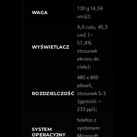
130 g (4,59
WAGA
uncji);
4,0 cala, 45,5
cm2 (~
57,4%
WYŚWIETLACZ
stosunek
ekranu do
ciała);
480 x 800
pikseli,
ROZDZIELCZOŚĆ
stosunek 5:3
(gęstość ~
233 ppi);
telefon z
systemem
SYSTEM
OPERACYJNY
Microsoft