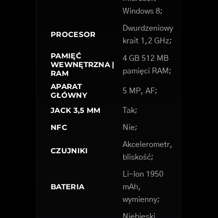
Windows 8;
Dwurdzeniowy
PROCESOR
krait 1,2 GHz;
PAMIĘĆ
4 GB 512 MB
WEWNĘTRZNA |
pamięci RAM;
RAM
APARAT
5 MP, AF;
GŁÓWNY
JACK 3,5 MM
Tak;
NFC
Nie;
Akcelerometr,
CZUJNIKI
bliskość;
Li-Ion 1950
BATERIA
mAh,
wymienny;
Niebieski,