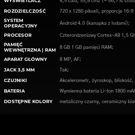
WYŚWIETLACZ
4,5 cala, 55,8 cm2 (~ 66,7% stos
ROZDZIELCZOŚĆ
720 x 1280 pikseli, proporcje 16:9
SYSTEM
Android 4.0 (kanapka z lodami);
OPERACYJNY
PROCESOR
Czterordzeniowy Cortex-A9 1,5 G
PAMIĘĆ
8 GB 1 GB pamięci RAM;
WEWNĘTRZNA | RAM
APARAT GŁÓWNY
8 MP, AF;
JACK 3,5 MM
Tak;
CZUJNIKI
Akcelerometr, żyroskop, bliskość
BATERIA
Wymienna bateria Li-Ion 1800 mA
DOSTĘPNE KOLORY
metaliczny czarny, ceramiczny bia