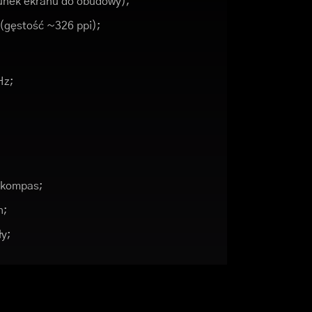
unek ekranu do obudowy);
 (gęstość ~326 ppi);
Hz;
, kompas;
h;
ły;