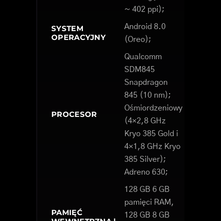
~ 402 ppi);
Android 8.0
SYSTEM
OPERACYJNY
(Oreo);
Qualcomm
SDM845
Snapdragon
845 (10 nm);
Ośmiordzeniowy
PROCESOR
(4×2,8 GHz
Kryo 385 Gold i
4×1,8 GHz Kryo
385 Silver);
Adreno 630;
128 GB 6 GB
pamięci RAM,
PAMIĘĆ
128 GB 8 GB