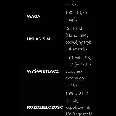
cala);
190 g (6,70
WAGA
uncji);
Dual SIM
(Nano-SIM,
UKŁAD SIM
podwójny tryb
gotowości);
6,01 cala, 93,2
cm2 (~ 77,5%
WYŚWIETLACZ
stosunek
ekranu do
ciała);
1080 x 2160
pikseli,
ROZDZIELCZOŚĆ
współczynnik
18: 9 (gęstość