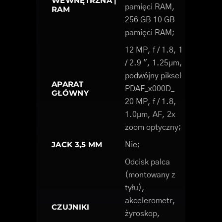
WEWNĘTRZNA |
pamięci RAM,
RAM
256 GB 10 GB
pamięci RAM;
12 MP, f / 1.8, 1
/ 2.9 ", 1.25µm,
podwójny piksel
APARAT
PDAF_x000D_
GŁÓWNY
20 MP, f / 1.8,
1.0µm, AF, 2x
zoom optyczny;
JACK 3,5 MM
Nie;
Odcisk palca
(montowany z
tyłu),
akcelerometr,
CZUJNIKI
żyroskop,