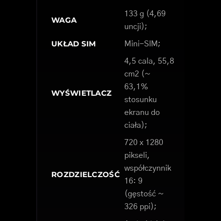
133 g (4,69
WAGA
uncji);
UKŁAD SIM
Mini-SIM;
4,5 cala, 55,8
cm2 (~
63,1%
WYŚWIETLACZ
stosunku
ekranu do
ciała);
720 x 1280
pikseli,
współczynnik
ROZDZIELCZOŚĆ
16: 9
(gęstość ~
326 ppi);