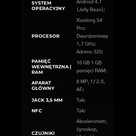
Android 4.1
SYSTEM
OPERACYJNY
(Jelly Bean);
Xiaolong S4
Pro;
PROCESOR
Dwurdzeniowy
1,7 GHz;
Adreno 320;
PAMIĘĆ
16 GB 1 GB
WEWNĘTRZNA |
pamięci RAM;
RAM
8 MP, f / 2.0,
APARAT
GŁÓWNY
AF;
JACK 3,5 MM
Tak;
NFC
Tak;
Akcelerometr,
żyroskop,
CZUJNIKI