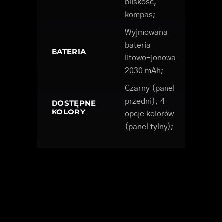
bliskość,
kompas;
Wyjmowana
bateria
BATERIA
litowo-jonowa
2030 mAh;
Czarny (panel
przedni), 4
DOSTĘPNE
KOLORY
opcje kolorów
(panel tylny);