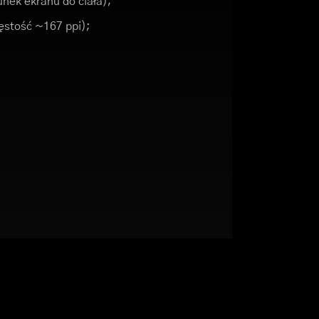
nek ekranu do ciała);
gęstość ~167 ppi);