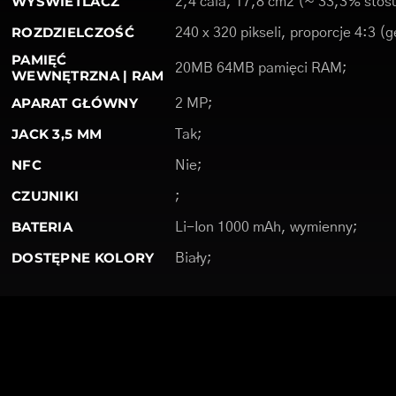
WYŚWIETLACZ
2,4 cala, 17,8 cm2 (~ 33,3% stosu
ROZDZIELCZOŚĆ
240 x 320 pikseli, proporcje 4:3 (
PAMIĘĆ
20MB 64MB pamięci RAM;
WEWNĘTRZNA | RAM
APARAT GŁÓWNY
2 MP;
JACK 3,5 MM
Tak;
NFC
Nie;
CZUJNIKI
;
BATERIA
Li-Ion 1000 mAh, wymienny;
DOSTĘPNE KOLORY
Biały;