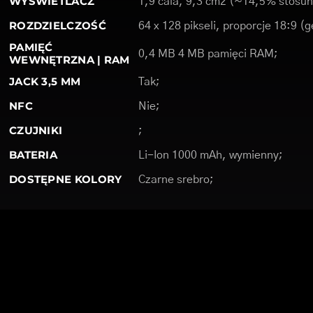
WYŚWIETLACZ
1,9 cala, 9,3 cm2 (~14,5% stosun
ROZDZIELCZOŚĆ
64 x 128 pikseli, proporcje 18:9 (
PAMIĘĆ
0,4 MB 4 MB pamięci RAM;
WEWNĘTRZNA | RAM
JACK 3,5 MM
Tak;
NFC
Nie;
CZUJNIKI
;
BATERIA
Li-Ion 1000 mAh, wymienny;
DOSTĘPNE KOLORY
Czarne srebro;