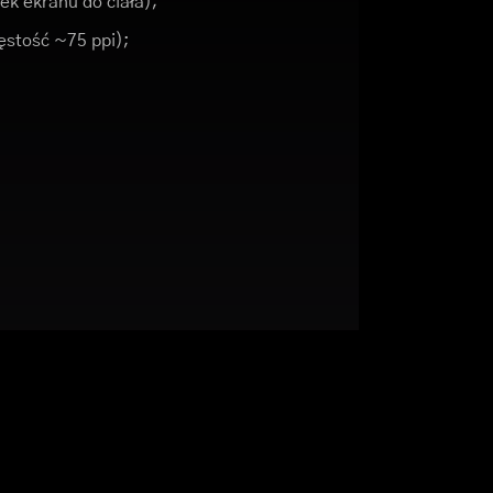
ek ekranu do ciała);
gęstość ~75 ppi);