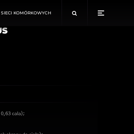
Search
 SIECI KOMÓRKOWYCH
for:
US
 0,63 cala);