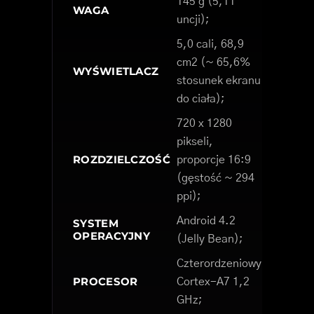
145 g (5,11
WAGA
uncji);
5,0 cali, 68,9
cm2 (~ 65,6%
WYŚWIETLACZ
stosunek ekranu
do ciała);
720 x 1280
pikseli,
ROZDZIELCZOŚĆ
proporcje 16:9
(gęstość ~ 294
ppi);
Android 4.2
SYSTEM
OPERACYJNY
(Jelly Bean);
Czterordzeniowy
PROCESOR
Cortex-A7 1,2
GHz;