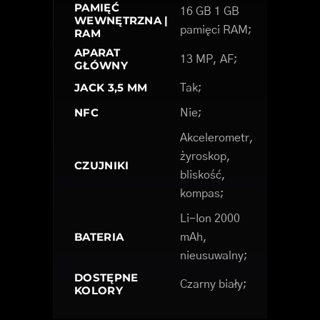
PAMIĘĆ
16 GB 1 GB
WEWNĘTRZNA |
pamięci RAM;
RAM
APARAT
13 MP, AF;
GŁÓWNY
JACK 3,5 MM
Tak;
NFC
Nie;
Akcelerometr,
żyroskop,
CZUJNIKI
bliskość,
kompas;
Li-Ion 2000
BATERIA
mAh,
nieusuwalny;
DOSTĘPNE
Czarny biały;
KOLORY