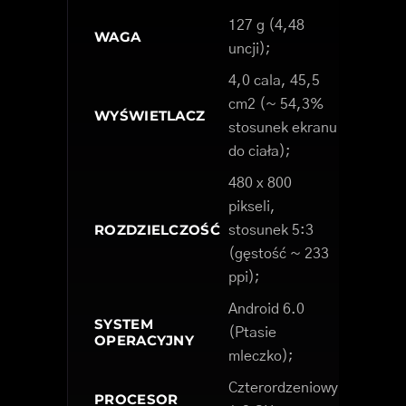
127 g (4,48
WAGA
uncji);
4,0 cala, 45,5
cm2 (~ 54,3%
WYŚWIETLACZ
stosunek ekranu
do ciała);
480 x 800
pikseli,
ROZDZIELCZOŚĆ
stosunek 5:3
(gęstość ~ 233
ppi);
Android 6.0
SYSTEM
(Ptasie
OPERACYJNY
mleczko);
Czterordzeniowy
PROCESOR