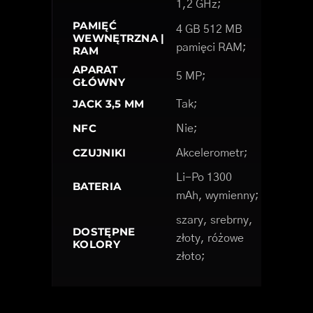
1,2 GHz;
PAMIĘĆ
4 GB 512 MB
WEWNĘTRZNA |
pamięci RAM;
RAM
APARAT
5 MP;
GŁÓWNY
JACK 3,5 MM
Tak;
NFC
Nie;
CZUJNIKI
Akcelerometr;
Li-Po 1300
BATERIA
mAh, wymienny;
szary, srebrny,
DOSTĘPNE
złoty, różowe
KOLORY
złoto;