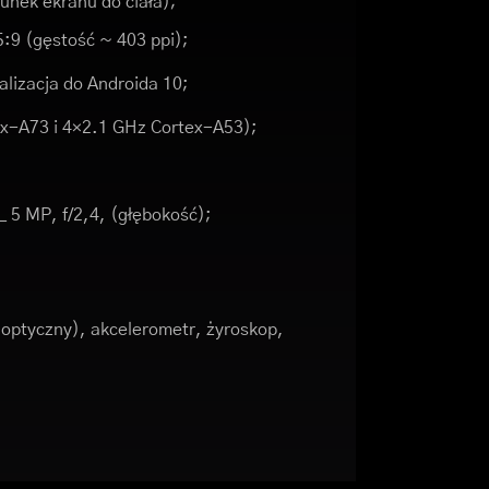
unek ekranu do ciała);
5:9 (gęstość ~ 403 ppi);
alizacja do Androida 10;
x-A73 i 4×2.1 GHz Cortex-A53);
 5 MP, f/2,4, (głębokość);
 optyczny), akcelerometr, żyroskop,