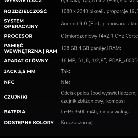
WYŚWIETLACZ
6,4 cala, 100,5 cm2 (~85,5% stos
ROZDZIELCZOŚĆ
1080 x 2340 pikseli, proporcje 19,
SYSTEM
Android 9.0 (Pie), planowana aktu
OPERACYJNY
PROCESOR
Ośmiordzeniowy (4×2.1 GHz Corte
PAMIĘĆ
128 GB 4 GB pamięci RAM;
WEWNĘTRZNA | RAM
APARAT GŁÓWNY
16 MP, f/1,8, 1/2,8", PDAF_x000D_
JACK 3,5 MM
Tak;
NFC
Nie;
Odcisk palca (pod wyświetlaczem,
CZUJNIKI
czujnik zbliżeniowy, kompas;
BATERIA
Li-Po 3500 mAh, nieusuwalny;
DOSTĘPNE KOLORY
Kruczoczarny;