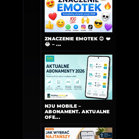
ZNACZENIE EMOTEK 😊 ❤️
😂 – ...
NJU MOBILE –
ABONAMENT. AKTUALNE
OFE...