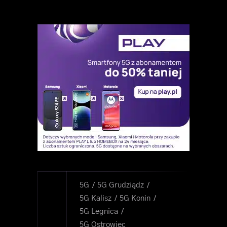
5G
5G Grudziądz
5G Kalisz
5G Konin
5G Legnica
5G Ostrowiec