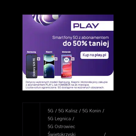
5G
5G Kalisz
5G Konin
5G Legnica
5G Ostrowiec
Świętokrzyski