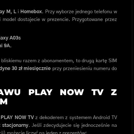
ay M, L
i
Homebox
. Przy wyborze jednego telefonu w
 model dostajecie w prezencie. Przygotowane przez
laxy A03s
i 9A.
ś bliskiemu razem z abonamentem, to drugą kartę SIM
dyne 30 zł miesięcznie
przy przeniesieniu numeru do
TAWU PLAY NOW TV Z
EM
a PLAY NOW TV
z dekoderem z systemem Android TV
t stacjonarny
. Jeśli zdecydujecie się jednocześnie na
ji) możecie liczyć na jeden z prezentów: