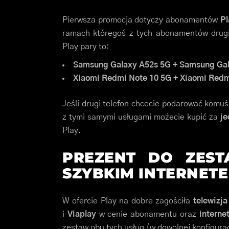
Pierwsza promocja dotyczy abonamentów
Pl
ramach któregoś z tych abonamentów drugi
Play pary to:
Samsung Galaxy A52s 5G + Samsung Ga
Xiaomi Redmi Note 10 5G + Xiaomi Redm
Jeśli drugi telefon chcecie podarować komu
z tymi samymi usługami możecie kupić za
je
Play.
PREZENT DO ZES
SZYBKIM INTERNET
W ofercie Play na dobre zagościła
telewizj
i
Viapl
ay
w cenie abonamentu oraz
interne
zestaw obu tych usług (w dowolnej konfigurac