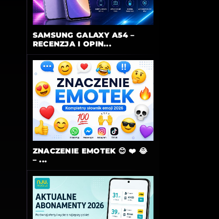
SAMSUNG GALAXY A54 –
RECENZJA I OPIN...
ZNACZENIE EMOTEK 😊 ❤️ 😂
– ...