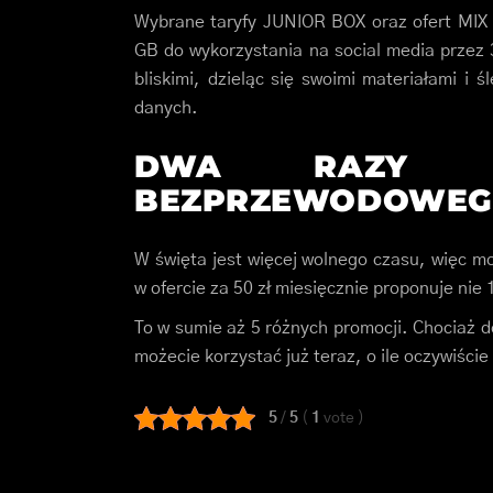
Wybrane taryfy JUNIOR BOX oraz ofert MIX 
GB do wykorzystania na social media przez
bliskimi, dzieląc się swoimi materiałami i 
danych.
DWA RAZY WI
BEZPRZEWODOWE
W święta jest więcej wolnego czasu, więc mo
w ofercie za 50 zł miesięcznie proponuje nie 
To w sumie aż 5 różnych promocji. Chociaż d
możecie korzystać już teraz, o ile oczywiście
5
/
5
(
1
vote
)