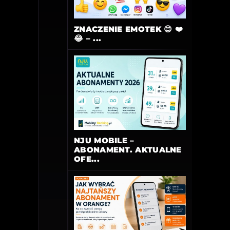
ZNACZENIE EMOTEK 😊 ❤️
😂 – ...
NJU MOBILE –
ABONAMENT. AKTUALNE
OFE...