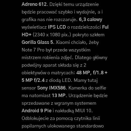
Adreno 612
. Dzięki temu urządzenie
będzie pracować szybko i wydajnie, a i
grafika nas nie rozczaruje.
6,3 calowy
wyświetlacz
IPS LCD
o rozdzielczości
Ful
HD+
(2340 x 1080 pix.) pokryto szkłem
Gorilla Glass 5
. Xiaomi chciało, żeby
Note 7 Pro był przede wszystkim
mistrzem robienia zdjęć. Dlatego główny
podwójny aparat składa się z 2
obiektywów o matrycach:
48 MP, f/1.8 +
5 MP f/2.4
z diodą LED. Mamy tutaj
sensor
Sony IMX586
. Kamerka do selfie
ma natomiast
13 MP
. Urządzenie będzie
sprzedawane z wgranym systemem
Android 9 Pie
i nakładką MIUI 10.
Odblokujecie za pomocą czytnika linii
papilarnych ulokowanego standardowo