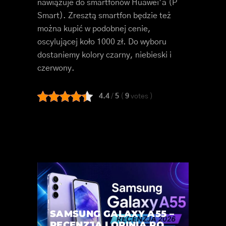
nawiązuje do smartfonów Huawei’a (P
Smart). Zresztą smartfon będzie też
można kupić w podobnej cenie,
oscylującej koło 1000 zł. Do wyboru
dostaniemy kolory czarny, niebieski i
czerwony.
4.4
/
5
(
9
votes
)
SAMSUNG GALAXY A55 –
RECENZJA I OPINIA PO