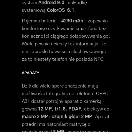
system
Android 9.0
i nakładkę
systemową
ColorOS 6.1
.
Pojemna bateria –
4230 mAh
– zapewnia
komfortowe użytkowanie smartfona bez
konieczności ciągłego doładowywania go.
Wielu pewnie ucieszy też informacja, że
nie zabrakło tu wejścia słuchawkowego,
za to niestety telefon nie posiada NFC.
APARATY
Dziś dla wielu spore znaczenie mają
możliwości fotograficzne telefonu. OPPO
A31 dostał potrójny aparat z kamerką
główną
12 MP, f/1.8, PDAF
, obiektyw do
macro 2 MP
i
czujnik głębi 2 MP
. Aparat
przedni ma natomiast matrycę o
rozdzielczości
8 MP
i został wyposażony