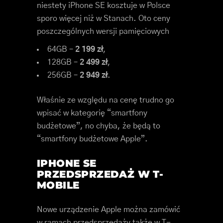
niestety iPhone SE kosztuje w Polsce
sporo więcej niż w Stanach. Oto ceny
poszczególnych wersji pamięciowych
64GB –
2 199 zł
,
128GB –
2 499 zł
,
256GB –
2 949 zł
.
Właśnie ze względu na cenę trudno go
wpisać w kategorię “smartfony
budżetowe”, no chyba, że będą to
“smartfony budżetowe Apple”.
IPHONE SE
PRZEDSPRZEDAŻ W T-
MOBILE
Nowe urządzenie Apple można zamówić
w ramach przedsprzedaży także w T-