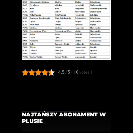
4.5
/
5
(
10
votes
)
NAJTAŃSZY ABONAMENT W
PLUSIE