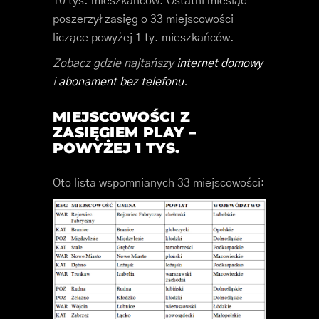
10 tys. mieszkańców. Ostatni miesiąc
poszerzył zasięg o 33 miejscowości
liczące powyżej 1 ty. mieszkańców.
Zobacz gdzie najtańszy
internet domowy
i
abonament bez telefonu
.
MIEJSCOWOŚCI Z
ZASIĘGIEM PLAY –
POWYŻEJ 1 TYS.
Oto lista wspomnianych 33 miejscowości: