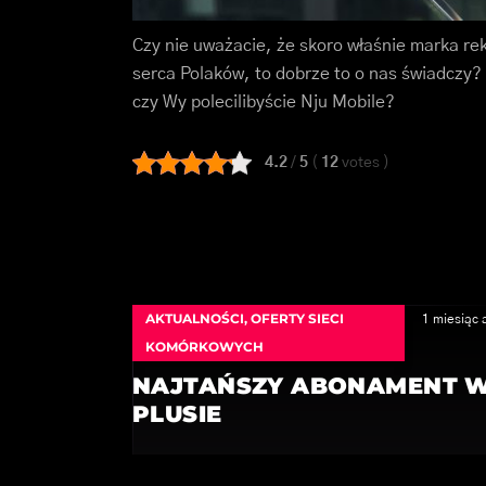
Czy nie uważacie, że skoro właśnie marka re
serca Polaków, to dobrze to o nas świadczy? 
czy Wy polecilibyście Nju Mobile?
4.2
/
5
(
12
votes
)
AKTUALNOŚCI
,
OFERTY SIECI
1 miesiąc 
KOMÓRKOWYCH
NAJTAŃSZY ABONAMENT 
PLUSIE