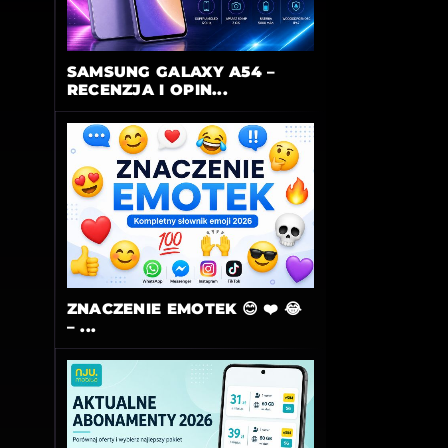
SAMSUNG GALAXY A54 –
RECENZJA I OPIN...
ZNACZENIE EMOTEK 😊 ❤️ 😂
– ...