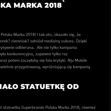
KA MARKA 2018
olska Marka 2018! I tak oto, okazało się, że
worek? ziemniak? odniósł medialny sukces. Dzięki
zytywnie odbierana. Ale nie tylko kampania
była konkurencyjna, zapewne tylko raz
az potem zaczęłaby się fala krytyki. Nju Mobile
 świetnie przygotowaną, wyróżniającą się kampanią
MAŁO STATUETKĘ OD
est statuetka Superbrands Polska Marka 2018, również