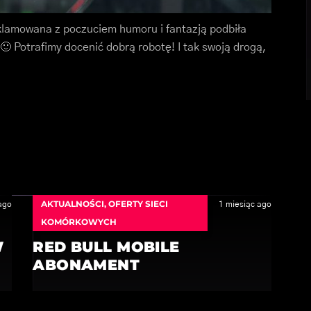
klamowana z poczuciem humoru i fantazją podbiła
🙂 Potrafimy docenić dobrą robotę! I tak swoją drogą,
AKTUALNOŚCI
,
OFERTY SIECI
ago
1 miesiąc ago
KOMÓRKOWYCH
W
RED BULL MOBILE
ABONAMENT