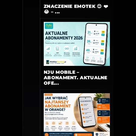
ZNACZENIE EMOTEK 😊 ❤️
😂 – ...
NJU MOBILE –
ABONAMENT. AKTUALNE
OFE...