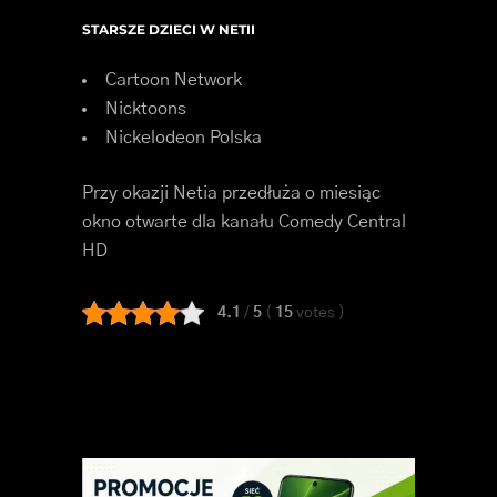
STARSZE DZIECI W NETII
Cartoon Network
Nicktoons
Nickelodeon Polska
Przy okazji Netia przedłuża o miesiąc
okno otwarte dla kanału Comedy Central
HD
4.1
/
5
(
15
votes
)