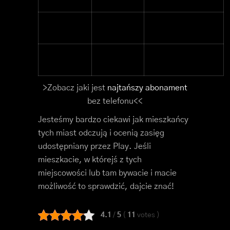
Tuchomie
bytowski
Pomorskie
Brzeżno
świdwiński
Zachodniopomorskie
>Zobacz jaki jest
najtańszy abonament
bez telefonu<<
Jesteśmy bardzo ciekawi jak mieszkańcy
tych miast odczują i ocenią zasięg
udostępniany przez Play. Jeśli
mieszkacie, w którejś z tych
miejscowości lub tam bywacie i macie
możliwość to sprawdzić, dajcie znać!
4.1
/
5
(
11
votes
)