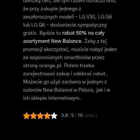
obniżką cen, ale tym razem oznacza ono,
że przy zakupie jednego z
zeszłorocznych modeli – LG V30, LG G6
lub LG Q6 – dostaniecie sympatyczny
gratis. Będzie to
rabat 50% na cały
asortyment New Balance
. Żeby z tej
promocji skorzystać, musicie nabyć jeden
ze wspomnianych smartfonów przez
stronę orange.pl. Potem trzeba
zarejestrować zakup i odebrać rabat.
Możecie go użyć zarówno w jednym z
salonów New Balance w Polsce, jak i w
ich sklepie internetowym.
3.8
/
5
(
10
votes
)