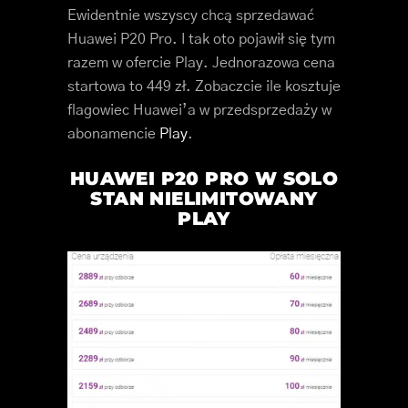
Ewidentnie wszyscy chcą sprzedawać
Huawei P20 Pro. I tak oto pojawił się tym
razem w ofercie Play. Jednorazowa cena
startowa to 449 zł. Zobaczcie ile kosztuje
flagowiec Huawei’a w przedsprzedaży w
abonamencie
Play
.
HUAWEI P20 PRO W SOLO
STAN NIELIMITOWANY
PLAY