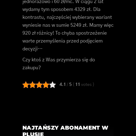
jednorazowo i 60 zł/mc. W ciągu 2 lat
wydamy tym sposobem 4329 zł. Dla
kontrastu, najczęściej wybierany wariant
wyniesie nas w sumie 5249 zł. Mamy więc
920 zł różnicy! To chyba spostrzeżenie
warte przemyślenia przed podjęciem
decyzji…
Czy ktoś z Was przymierza się do
zakupu?
4.1
/
5
(
11
votes
)
NAJTAŃSZY ABONAMENT W
PLUSIE